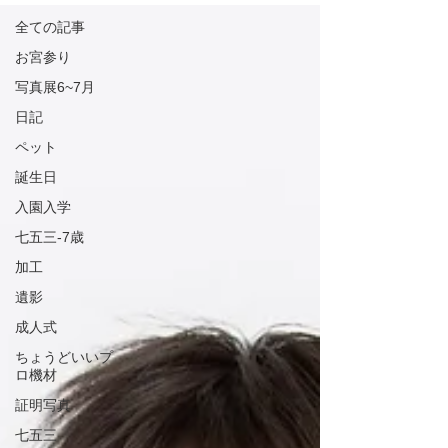
全ての記事
お宮参り
写真展6~7月
日記
ペット
誕生日
入園入学
七五三-7歳
加工
遺影
成人式
ちょうどいいプ
ロ機材
証明写真
七五三