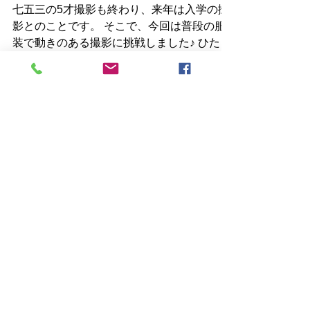
写真展2018
七五三の5才撮影も終わり、来年は入学の撮
影とのことです。 そこで、今回は普段の服
装で動きのある撮影に挑戦しました♪ ひたす
らジャンプ♪白背景で空中に浮いているよう
な画像がとれました。 お客様から、 「動き
のある無邪気な笑顔がとれたので大満足です
♪」...