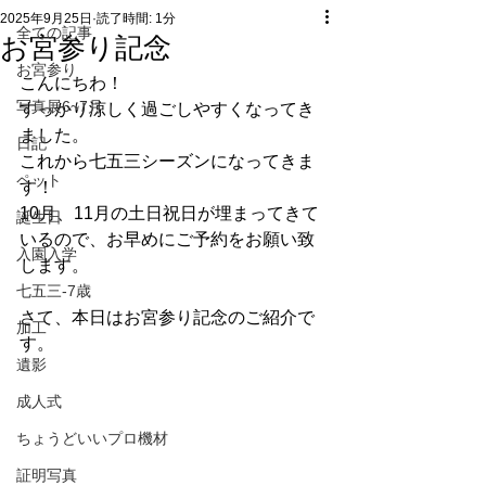
2025年9月25日
読了時間: 1分
全ての記事
お宮参り記念
お宮参り
こんにちわ！
写真展6~7月
すっかり涼しく過ごしやすくなってき
ました。
日記
これから七五三シーズンになってきま
ペット
す！
10月、11月の土日祝日が埋まってきて
誕生日
いるので、お早めにご予約をお願い致
入園入学
します。
七五三-7歳
さて、本日はお宮参り記念のご紹介で
加工
す。
遺影
成人式
ちょうどいいプロ機材
証明写真