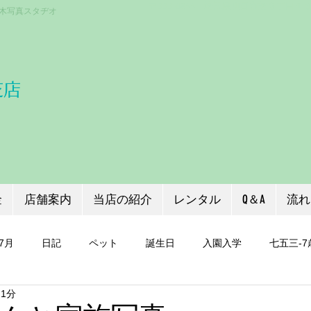
〒333-0866 埼玉県川口市芝３丁目１
木写真スタヂオ
芝店
金
店舗案内
当店の紹介
レンタル
Q＆A
流れ
7月
日記
ペット
誕生日
入園入学
七五三-7
 1分
証明写真
七五三