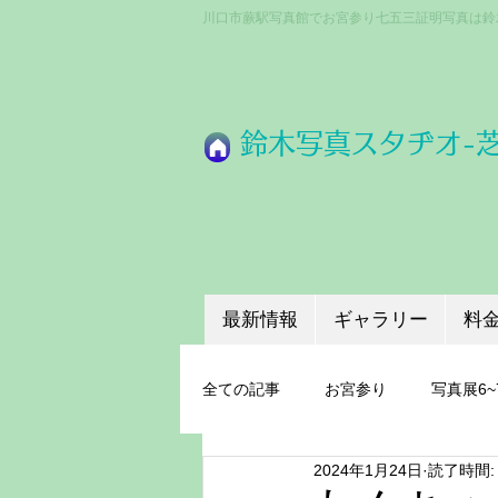
川口市蕨駅写真館でお宮参り七五三証明写真は鈴
​鈴木写真スタヂオ-
最新情報
ギャラリー
料
全ての記事
お宮参り
写真展6~
2024年1月24日
読了時間:
成人式
ちょうどいいプロ機材