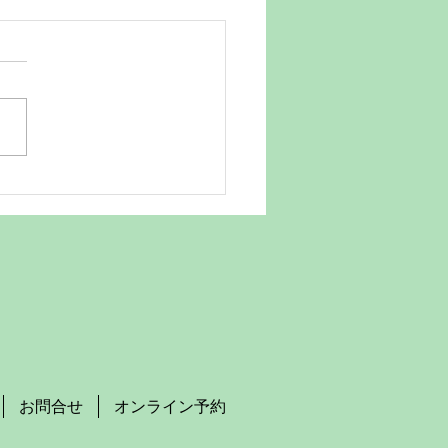
市・蕨市で証明写真を撮
ら知っておきたいポイン
写真は就職活動やパスポート
、免許更新など、さまざまな
で必要になります。特に川口
蕨市に住んでいると、どこで
ばいいか迷うことも多いでし
。今回は、地域に根ざした写
の視点から、証明写真の選び
撮影のコツ、そしておすすめ
ービスについてお話ししま
理由と重要性 証明写真はた
を写すだけのものではありま
。第一印象を左右する大切な
です
お問合せ
オンライン予約