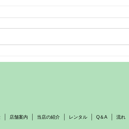
２０２６年・お盆の休業につ
川口
いてご連絡
るな
ト
拝啓 平素より鈴木写真スタヂオ
証明
を ご利用いただき厚く御礼申し
申請
上げます。 本日は、弊社のお盆
場面
の休業についてご連絡させて頂き
市や
ます。 誠に勝手ではございます
撮れ
が、 令和8年8月14日(金)～ 令和8
ょう
年8月16日(日)まで をお盆の休業
真館
とさせて頂きます。 弊社の休み
方や
明けの営業は、8月17日（月）か
のサ
らとなっております。 なお、弊
す。 川口市・蕨市で証明写真を
社の休業期間中に納品などの作業
撮る
の予定が発生する場合は、 印刷
だ顔
会社のお
せん
写真
金
店舗案内
当店の紹介
レンタル
Q＆A
流れ