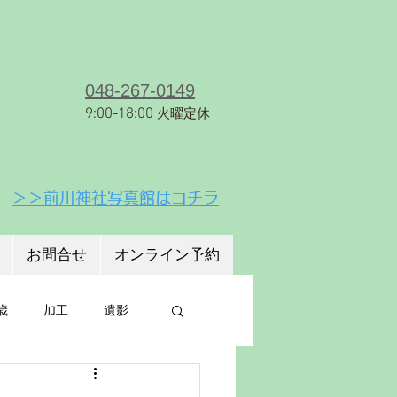
８−１６
ＪＲ京浜東北線【蕨駅】徒歩18分
048-267-0149
9:00-18:00
火曜定休
＞＞前川神社写真館はコチラ
お問合せ
オンライン予約
歳
加工
遺影