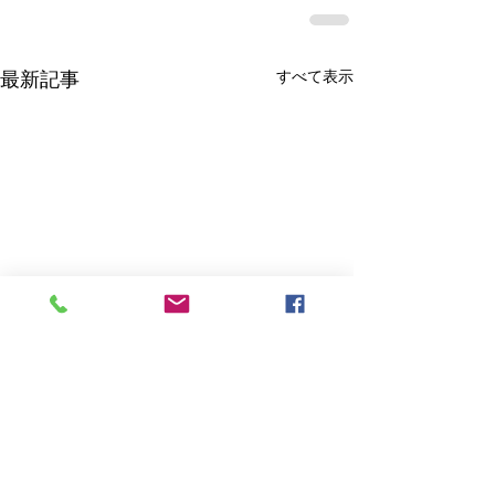
すべて表示
最新記事
お知らせ
２０２６年・お
についてご連絡