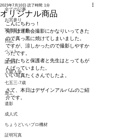
2023年7月10日
読了時間: 1分
全ての記事
オリジナル商品
お宮参り
こんにちわっ！
写真展6~7月
先月は運動会撮影にかなりいってきた
ので真っ黒に焼けてしまいました。
日記
ですが、涼しかったので撮影しやすか
ペット
ったです。
子供たちと保護者と先生はとってもが
誕生日
んばっていました。
入園入学
いい写真たくさんでしたよ。
七五三-7歳
さて、本日はデザインアルバムのご紹
加工
介です。
遺影
成人式
ちょうどいいプロ機材
証明写真