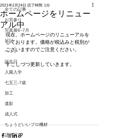
2021年2月24日
読了時間: 1分
全ての記事
ホームページをリニュー
お宮参り
アル中
写真展6~7月
現在、ホームページのリニューアルを
日記
しております。価格が税込みと税別が
ございますのでご注意ください。
ペット
誕生日
すこしづつ更新していきます。
入園入学
七五三-7歳
加工
遺影
成人式
ちょうどいいプロ機材
証明写真