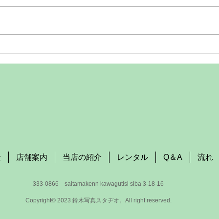
時停止しております。復旧までの
拝啓 平素より鈴木写真スタヂオ
間は、現金またはその他の決済方
を 
法をご利用ください。 お客様に
上げます。 本
はご不便、ご迷惑をおかけいたし
の休
ますが、何卒ご理解とご協力のほ
ます。 誠に勝手ではご
どお願い申し上げます。
が、 令和8年8月14日(金)～ 令和8
年8月16
とさせて
明け
らとな
社の
の予
会社
金
店舗案内
当店の紹介
レンタル
Q＆A
流れ
​333-0866 saitamakenn kawagutisi siba 3-18-16
Copyright© 2023 鈴木写真スタヂオ。All right reserved.