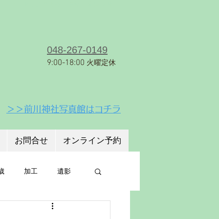
８−１６
ＪＲ京浜東北線【蕨駅】徒歩18分
048-267-0149
9:00-18:00
火曜定休
＞＞前川神社写真館はコチラ
お問合せ
オンライン予約
歳
加工
遺影