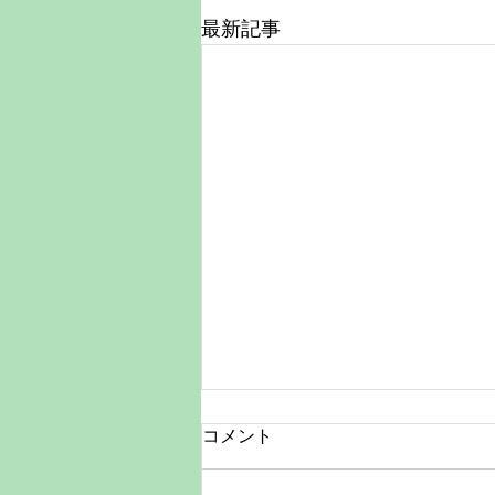
最新記事
今だけの笑顔をA4額付きで残
コメント
す特別価格キャンペーン