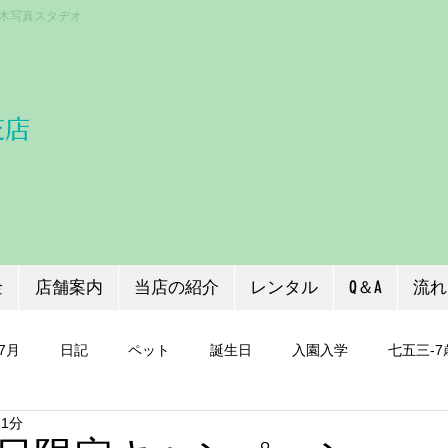
〒333-0866 埼玉県川口市芝３丁目１
木写真スタヂオ
芝店
金
店舗案内
当店の紹介
レンタル
Q＆A
流れ
7月
日記
ペット
誕生日
入園入学
七五三-7
 1分
証明写真
七五三