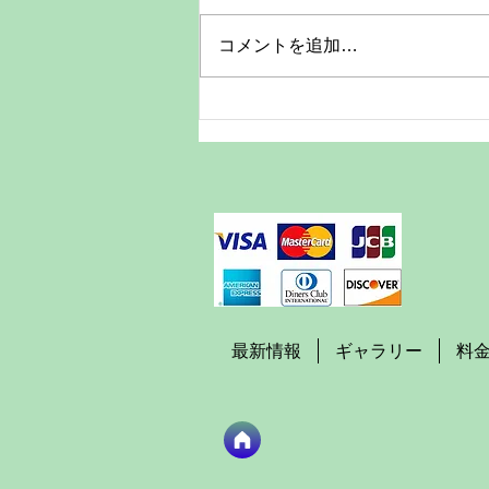
子どもの「今」は、思っているよ
り早く過ぎていきます。昨日まで
コメントを追加…
抱っこだったのに、今日は少し歩
ける。いつもの笑顔も、小さな手
のしぐさも、数か月後には少し違
う表情になっているかもしれませ
ん。 そんな大切な一瞬を、きち
んと形にして残せるA4サイズ額
付き撮影キャンペーンをご用意し
ました。 通常価格10,950円のと
ころ、今だけ3,300円（税込）。
お部屋に飾って、毎日そっと成長
を感じられる一枚をお届けします
最新情報
ギャラリー
料