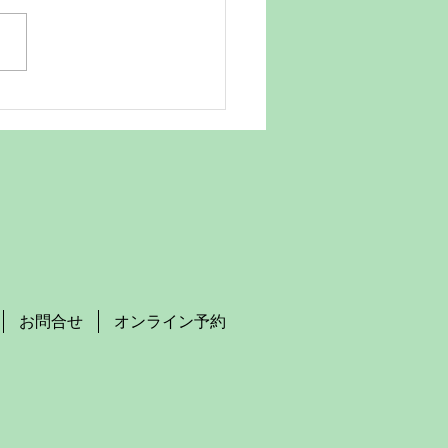
ご利用いただき厚く御礼申し
日は、弊社のお盆
業についてご連絡させて頂き
ざいます
日(日)まで をお盆の休業
頂きます。 弊社の休み
の営業は、8月17日（月）か
っております。 なお、弊
休業期間中に納品などの作業
定が発生する場合は、 印刷
のお
お問合せ
オンライン予約