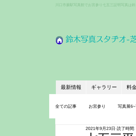
川口市蕨駅写真館でお宮参り七五三証明写真は鈴
​鈴木写真スタヂオ-
最新情報
ギャラリー
料
全ての記事
お宮参り
写真展6~
2021年9月23日
読了時間:
成人式
ちょうどいいプロ機材