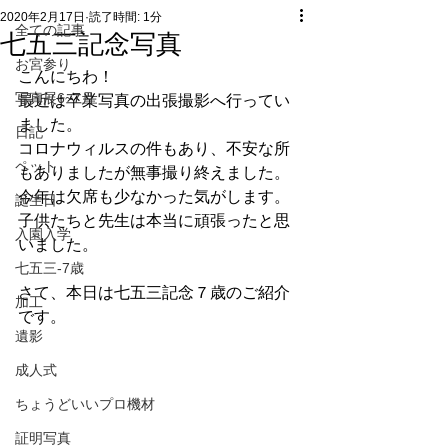
2020年2月17日
読了時間: 1分
全ての記事
七五三記念写真
お宮参り
こんにちわ！
写真展6~7月
最近は卒業写真の出張撮影へ行ってい
ました。
日記
コロナウィルスの件もあり、不安な所
ペット
もありましたが無事撮り終えました。
今年は欠席も少なかった気がします。
誕生日
子供たちと先生は本当に頑張ったと思
入園入学
いました。
七五三-7歳
さて、本日は七五三記念７歳のご紹介
加工
です。
遺影
成人式
ちょうどいいプロ機材
証明写真