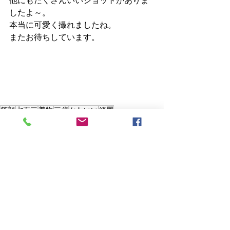
他にもたくさんいいショットがありま
したよ～。
本当に可愛く撮れましたね。
またお待ちしています。
笑顔
七五三
着物
三歳
かわいい
綺麗
すべて表示
最新記事