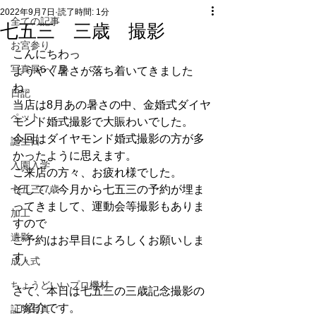
2022年9月7日
読了時間: 1分
全ての記事
七五三 三歳 撮影
お宮参り
こんにちわっ
写真展6~7月
ようやく暑さが落ち着いてきました
ね。
日記
当店は8月あの暑さの中、金婚式ダイヤ
ペット
モンド婚式撮影で大賑わいでした。
今回はダイヤモンド婚式撮影の方が多
誕生日
かったように思えます。
入園入学
ご来店の方々、お疲れ様でした。
七五三-7歳
そして、今月から七五三の予約が埋ま
ってきまして、運動会等撮影もありま
加工
すので
遺影
ご予約はお早目によろしくお願いしま
す。
成人式
ちょうどいいプロ機材
さて、本日は七五三の三歳記念撮影の
ご紹介です。
証明写真