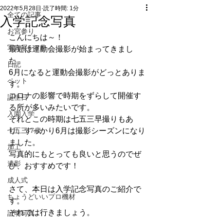
2022年5月28日
読了時間: 1分
全ての記事
入学記念写真
お宮参り
こんにちは～！
写真展6~7月
最近は運動会撮影が始まってきまし
た。
日記
6月になると運動会撮影がどっとありま
ペット
す。
コロナの影響で時期をずらして開催す
誕生日
る所が多いみたいです。
入園入学
それとこの時期は七五三早撮りもあ
七五三-7歳
り、すっかり6月は撮影シーズンになり
ました。
加工
写真的にもとっても良いと思うのでぜ
遺影
ひ、おすすめです！
成人式
さて、本日は入学記念写真のご紹介で
ちょうどいいプロ機材
す。
それでは行きましょう。
証明写真