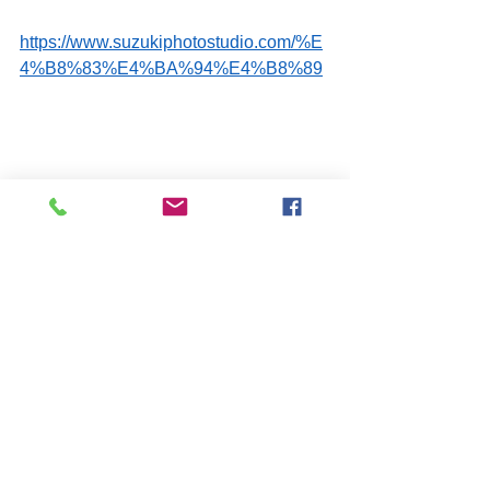
https://www.suzukiphotostudio.com/%E
4%B8%83%E4%BA%94%E4%B8%89
来年、再来年の七五三撮影のご相談も
承ります。