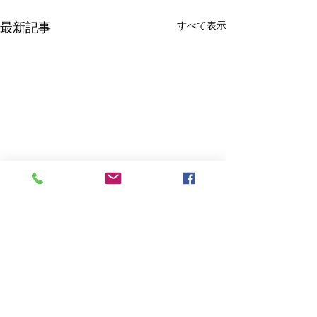
すべて表示
最新記事
２０２６年・お盆の休業
川口市・蕨市で
についてご連絡
を撮るなら知っ
いポイント
拝啓 平素より鈴木写真スタヂ
証明写真は就職活
コメント