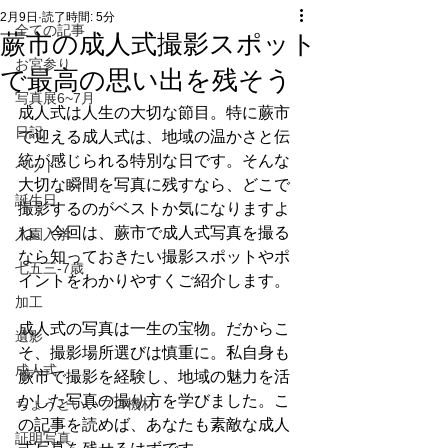
2月9日
読了時間: 5分
全ての記事
蕨市の成人式撮影スポット
お宮参り
で最高の思い出を残そう
写真展6~7月
成人式は人生の大切な節目。特に蕨市
日記
で迎える成人式は、地域の温かさと伝
統が感じられる特別な日です。そんな
ペット
大切な瞬間を写真に残すなら、どこで
誕生日
撮影するのがベストか気になりますよ
ね。今回は、蕨市で成人式写真を撮る
入園入学
なら知っておきたい撮影スポットやポ
七五三-7歳
イントをわかりやすくご紹介します。
加工
成人式の写真は一生の宝物。だからこ
遺影
そ、撮影場所選びは慎重に。私自身も
成人式
蕨市で撮影を経験し、地域の魅力を活
かした写真の撮り方を学びました。こ
ちょうどいいプロ機材
の記事を読めば、あなたも素敵な成人
証明写真