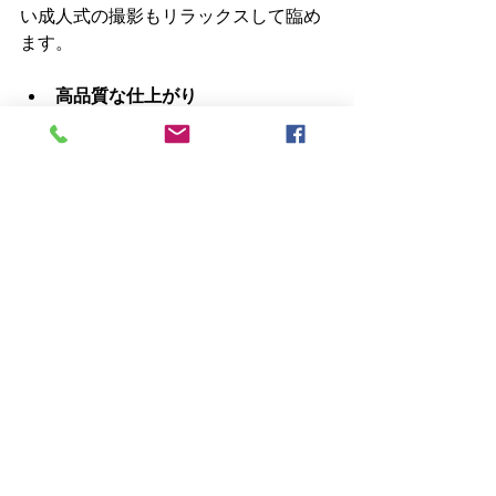
い成人式の撮影もリラックスして臨め
ます。
高品質な仕上がり
  最新の機材と技術で、色鮮やかで美し
い写真を提供。デジタルデータやアル
バムも充実しています。
成人式の特別な日を、最高の形で残し
たいなら、ぜひ一度相談してみてくだ
さい。きっと満足のいく写真が手に入
ります。
思い出を未来へつなぐ写
真の力