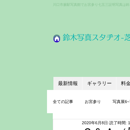
川口市蕨駅写真館でお宮参り七五三証明写真は鈴
​鈴木写真スタヂオ-
最新情報
ギャラリー
料
全ての記事
お宮参り
写真展6~
2020年6月8日
読了時間: 
成人式
ちょうどいいプロ機材