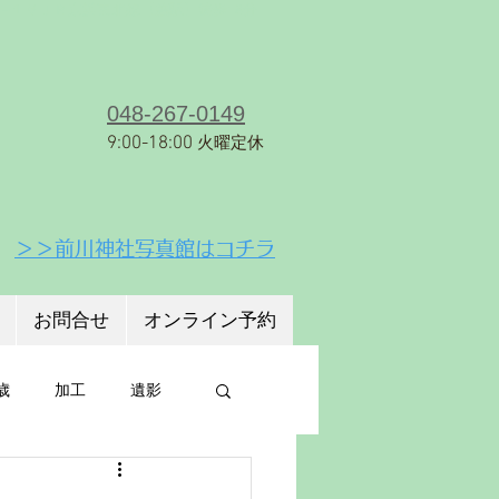
８−１６
ＪＲ京浜東北線【蕨駅】徒歩18分
048-267-0149
9:00-18:00
火曜定休
＞＞前川神社写真館はコチラ
お問合せ
オンライン予約
歳
加工
遺影