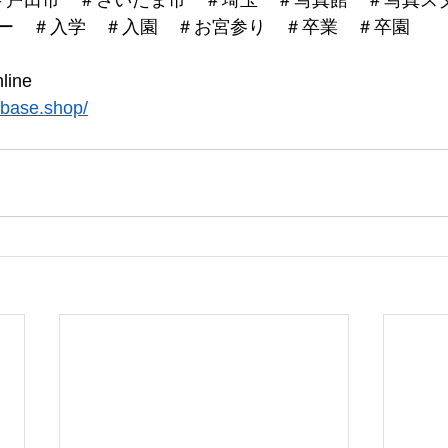
＃戸田市　＃さいたま市　＃埼玉　＃写真館　＃写真ス
ー　＃入学　＃入園　＃お宮参り　＃卒業　＃卒園
ine
.base.shop/