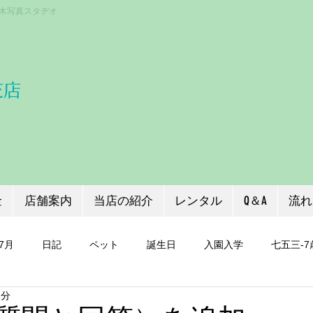
〒333-0866 埼玉県川口市芝３丁目１
木写真スタヂオ
芝店
金
店舗案内
当店の紹介
レンタル
Q＆A
流れ
7月
日記
ペット
誕生日
入園入学
七五三-7
1分
証明写真
七五三