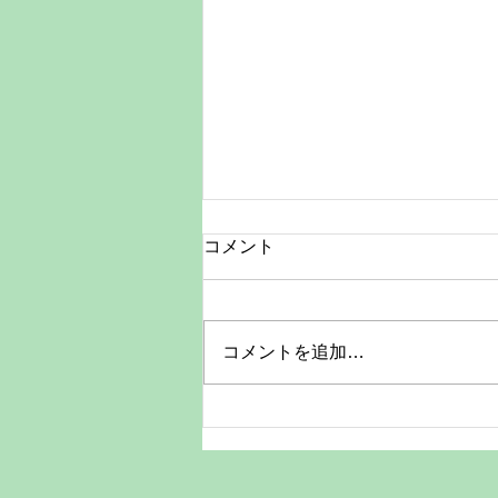
今だけの笑顔をA4額付きで残
コメント
す特別価格キャンペーン
子どもの「今」は、思っているよ
り早く過ぎていきます。昨日まで
コメントを追加…
抱っこだったのに、今日は少し歩
ける。いつもの笑顔も、小さな手
のしぐさも、数か月後には少し違
う表情になっているかもしれませ
ん。 そんな大切な一瞬を、きち
んと形にして残せるA4サイズ額