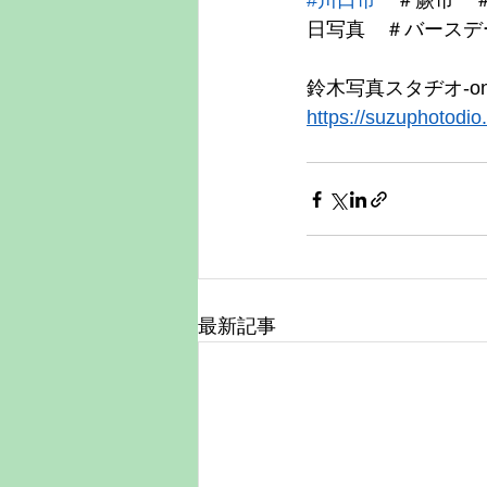
#川口市
　＃蕨市　
日写真　＃バースデ
鈴木写真スタヂオ-onl
https://suzuphotodio
最新記事