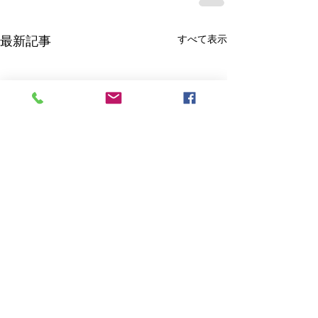
すべて表示
最新記事
お知らせ
２０２６年・お
についてご連絡
現在、クレジットカード決済