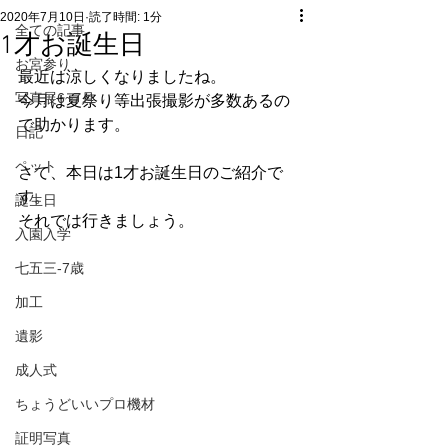
2020年7月10日
読了時間: 1分
全ての記事
1才お誕生日
お宮参り
最近は涼しくなりましたね。
写真展6~7月
今月は夏祭り等出張撮影が多数あるの
で助かります。
日記
ペット
さて、本日は1才お誕生日のご紹介で
す。
誕生日
それでは行きましょう。
入園入学
七五三-7歳
加工
遺影
成人式
ちょうどいいプロ機材
証明写真