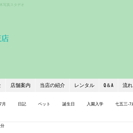
〒333-0866 埼玉県川口市芝３丁目１
木写真スタヂオ
芝店
金
店舗案内
当店の紹介
レンタル
Q＆A
流れ
7月
日記
ペット
誕生日
入園入学
七五三-7
1分
証明写真
七五三