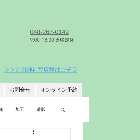
８−１６
ＪＲ京浜東北線【蕨駅】徒歩18分
048-267-0149
9:00-18:00
火曜定休
＞＞前川神社写真館はコチラ
お問合せ
オンライン予約
歳
加工
遺影