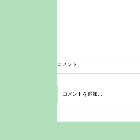
お知らせ
コメント
現在、クレジットカード決済を一
時停止しております。復旧までの
間は、現金またはその他の決済方
コメントを追加…
法をご利用ください。 お客様に
はご不便、ご迷惑をおかけいたし
ますが、何卒ご理解とご協力のほ
どお願い申し上げます。