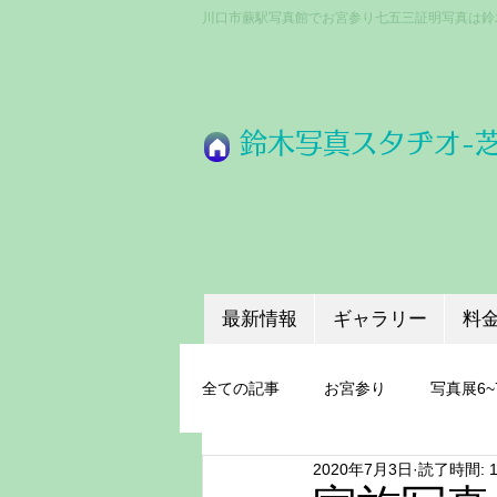
川口市蕨駅写真館でお宮参り七五三証明写真は鈴
​鈴木写真スタヂオ-
最新情報
ギャラリー
料
全ての記事
お宮参り
写真展6~
2020年7月3日
読了時間: 
成人式
ちょうどいいプロ機材