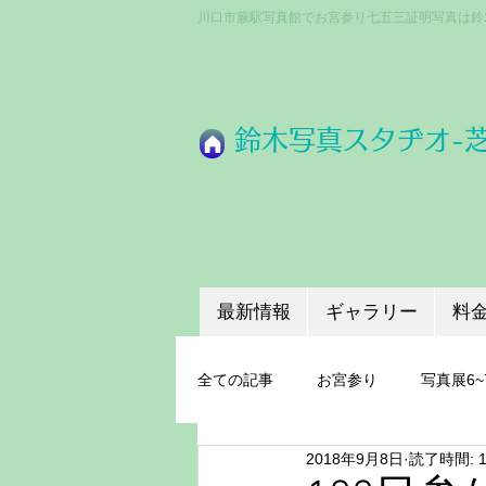
川口市蕨駅写真館でお宮参り七五三証明写真は鈴
​鈴木写真スタヂオ-
最新情報
ギャラリー
料
全ての記事
お宮参り
写真展6~
2018年9月8日
読了時間: 
成人式
ちょうどいいプロ機材