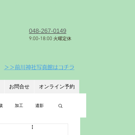
８−１６
ＪＲ京浜東北線【蕨駅】徒歩18分
048-267-0149
9:00-18:00
火曜定休
＞＞前川神社写真館はコチラ
お問合せ
オンライン予約
歳
加工
遺影