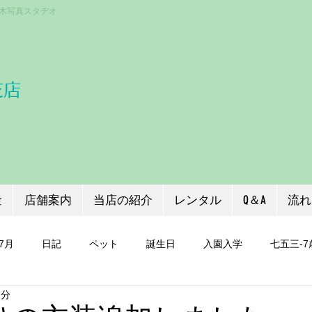
〒333-0866 埼玉県川口市芝３丁目１
木写真スタヂオ
芝店
金
店舗案内
当店の紹介
レンタル
Q＆A
流れ
7月
日記
ペット
誕生日
入園入学
七五三-7
1分
証明写真
七五三