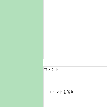
今だけの笑顔をA4額付きで残
コメント
す特別価格キャンペーン
子どもの「今」は、思っているよ
り早く過ぎていきます。昨日まで
コメントを追加…
抱っこだったのに、今日は少し歩
ける。いつもの笑顔も、小さな手
のしぐさも、数か月後には少し違