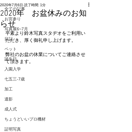
2020年7月6日
読了時間: 1分
全ての記事
2020年 お盆休みのお知
お宮参り
らせ
写真展6~7月
平素より鈴木写真スタヂオをご利用い
日記
ただき、厚く御礼申し上げます。 
ペット
弊社のお盆の休業についてご連絡させ
誕生日
て頂きます。
入園入学
七五三-7歳
加工
遺影
成人式
ちょうどいいプロ機材
証明写真