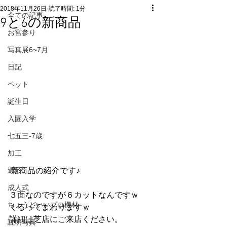
2018年11月26日
読了時間: 1分
全ての記事
9と6の新商品
お宮参り
写真展6~7月
日記
ペット
誕生日
入園入学
七五三-7歳
加工
遺影
 新商品の紹介です♪　
成人式
３面なのですが６カットなんですｗ
ちょうどいいプロ機材
くるってまわりますｗ
詳細は芝店にご来店ください。
証明写真